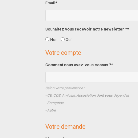
Email*
Souhaitez vous recevoir notre newsletter ?*
Non
Oui
Votre compte
Comment nous avez-vous connus ?*
Selon votre provenance :
- CE, COS, Amicale, Association dont vous dépendez
- Entreprise
- Autre
Votre demande