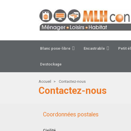
Blanc pose-libre
Encastrable
Petit 
Destockage
Accueil
Contactez-nous
Contactez-nous
Coordonnées postales
Civilité